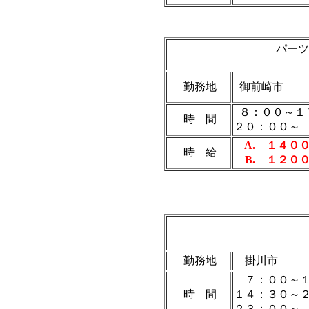
パーツ
勤務地
御前崎市
８：００～１
時 間
２０：００
A. １４０
時 給
B. １２０
勤務地
掛川市
７：００～１
時 間
１４：３０～
２３：００～