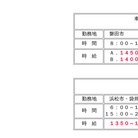
勤務地
磐田市
時 間
８：００～１
Ａ．
１４５
時 給
Ｂ．
１４０
勤務地
浜松市・袋
６：００～１
時 間
１５：００～
時 給
１３５０～