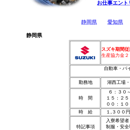
お仕事エント
静岡県
愛知県
静岡県
スズキ期間従
生産協力金２
自動車・バ
勤務地
湖西工場・
６：３０～
時 間
１５：２５
００：１
時 給
１,３００円
入寮希望者
特記事項
制服・安全